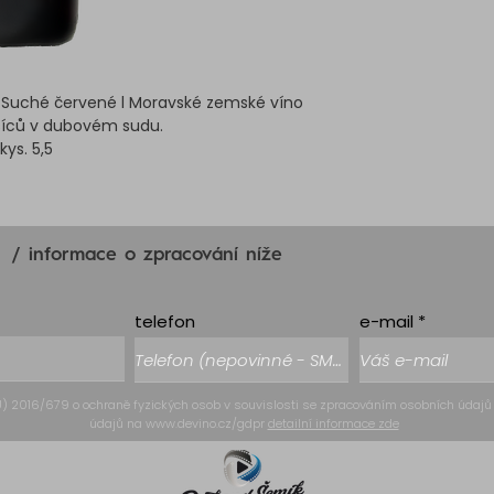
 Suché červené l Moravské zemské víno
síců v dubovém sudu.
 kys. 5,5
/ informace o zpracování níže
telefon
e-mail
) 2016/679 o ochraně fyzických osob v souvislosti se zpracováním osobních údajů
údajů na
www.devino.cz/gdpr
detailní informace zde