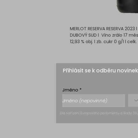
MERLOT RESERVA RESERVA 2023 l
DUBOVÝ SUD l Víno zrálo 17 mě
12,93 % obj. l zb. cukr 0 g/l l celk.
Přihlásit se k odběru novinek
Jméno
Dle nařízení Evropského parlamentu a Rady (EU