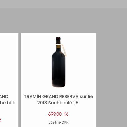
AND
TRAMÍN GRAND RESERVA sur lie
Rychlý náhled
hé bílé
2018 Suché bílé 1,5l
Cena
899,00 Kč
ěná cena
č
včetně DPH