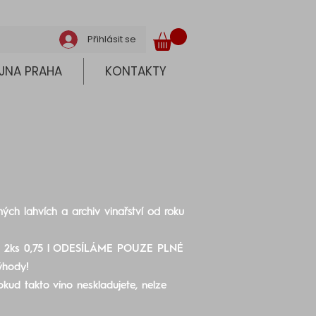
Přihlásit se
JNA PRAHA
KONTAKTY
žných lahvích a archiv vinařství od roku
ísto 2ks 0,75 l ODESÍLÁME POUZE PLNÉ
ýhody!
kud takto víno neskladujete, nelze