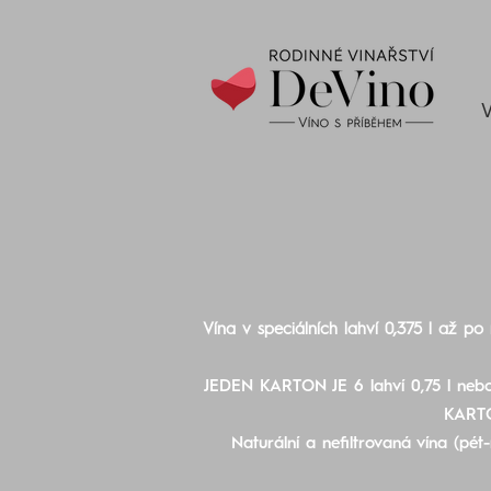
V
Vína v speciálních lahví 0,375 l až po 
JEDEN KARTON JE 6 lahví 0,75 l nebo
KART
Naturální a nefiltrovaná vína (pé