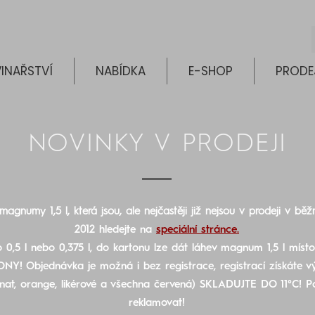
INAŘSTVÍ
NABÍDKA
E-SHOP
PRODE
NOVINKY V PRODEJI
magnumy 1,5 l, která jsou, ale nejčastěji již nejsou v prodeji v bě
2012
hledejte na
speciální stránce.
 0,5 l nebo 0,375 l, do kartonu lze dát láhev magnum 1,5 l m
ONY!
Objednávka je možná i bez registrace, registrací získáte v
t-nat, orange, likérové a všechna červená) SKLADUJTE DO 11°C! Po
reklamovat!