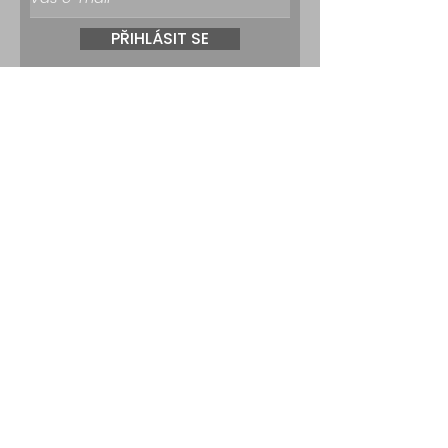
PŘIHLÁSIT SE
© 2016 - 2026 Richard Šemík