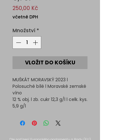
Cena
250,00 Kč
včetně DPH
Množství
*
VLOŽIT DO KOŠÍKU
MUŠKÁT MORAVSKÝ 2023 l
Polosuché bílé l Moravské zemské
víno
12 % obj. l zb. cukr 12,3 g/l l celk. kys.
5,9 g/l
Dle nařízení Evropského parlamentu a Rady (EU)